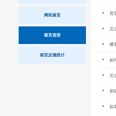
普
网民留言
怎
留言选登
哪
留言反馈统计
如
怎
新
如