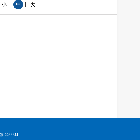
|
|
小
中
大
:550003