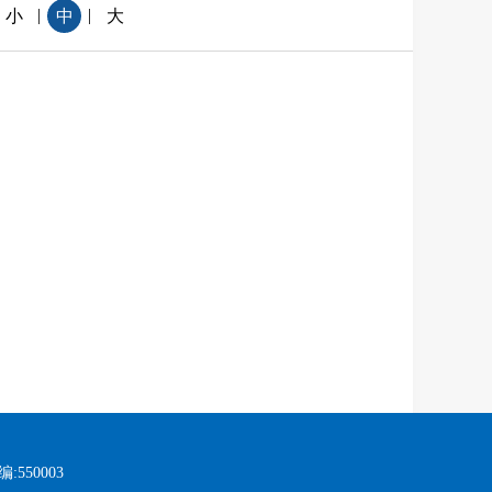
|
|
小
中
大
:550003