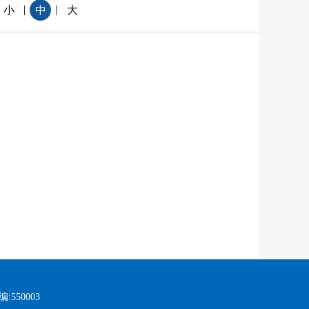
|
|
小
中
大
:550003