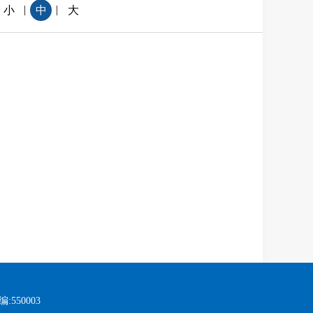
|
|
小
中
大
:550003