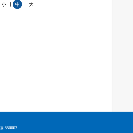
|
|
小
中
大
:550003