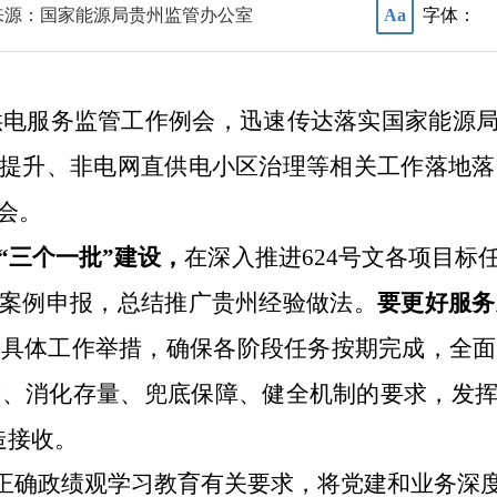
来源：国家能源局贵州监管办公室
字体：
Aa
供电服务监管工作例会，迅速传达落实国家能源局
量提升、非电网直供电小区治理等相关工作落地
会。
“三个一批”建设，
在深入推
进
624
号文各项目标
型案例申报，总结推广贵州经验做法。
要更好服务
化具体工作举措，确保各阶段任务按期完成，全面
、消化存量、兜底保障、健全机制的要求，发挥
造接收。
正确政绩观学习教育
有关要求
，
将
党建
和
业务
深