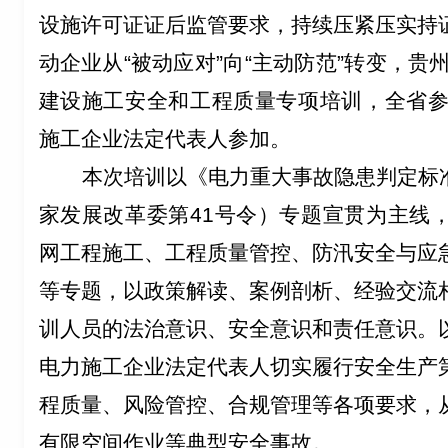
设施许可证证后监管要求，
持续压紧压实
持
动
企业
从“被动应对”向“主动防范
”
转变
，贵
建设施工安全和工程质量专项培训
，
全省
施工
企业法定代表人参加。
本次培训
以
《电力重大事故隐患判定标
家发展改革委第
41
号令
）
专题宣贯
为主线
网工程施工、工程质量管控、防汛安全与应
等专题，
以
政策解读、案例剖析、经验交流
训人员的法治意识
、
安全意识和责任意识。
电力施工企业法定代表人切实履行安全生产
程质量、风险管控、合规管理等各项要求，
有限空间作业等典型安全事故。