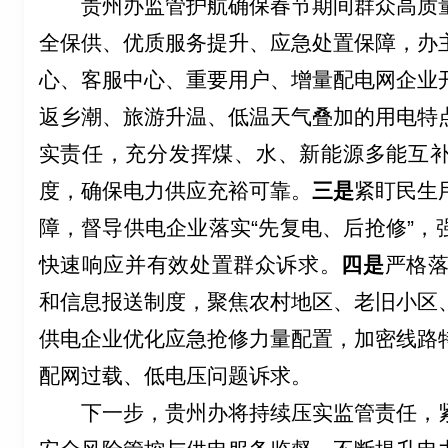
贵州办
监管护航确保春节期间群众高质
全保供、优质服务提升、应急处置保障，办
心、客
服
中心、
重
要用户
、增量配电网企业
返乡潮、旅游升温、低温天气叠加的用电特
实责任，充分发挥煤、水、新能源多能互
度，
确保
电力供应充裕可靠
。
三
是
紧盯民生
障
，
督导供电企业落实“先复电、后抢修”，
快速响应
并有效处置
群众诉求。
四是
严格
和
信息报送制度，聚焦农村地区、老旧小区
供电企业优化应急抢修力量配置，
加密线路
配网过载、低电压问题
诉求
。
下一步，贵州办将持续压实监管责任，