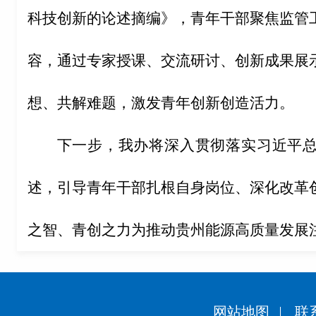
科技创新的论述摘编》，青年干部
聚焦
监管
容
，通过专家
授课、
交流研讨
、
创新成果展
想
、共解难题
，
激发青年创新
创造
活力。
下一步，
我办
将深入贯彻落实习近平
述
，
引导青年
干部
扎根
自身
岗位、
深化改革
之智、青创之力为
推动贵州能源
高质量发展
网站地图
联